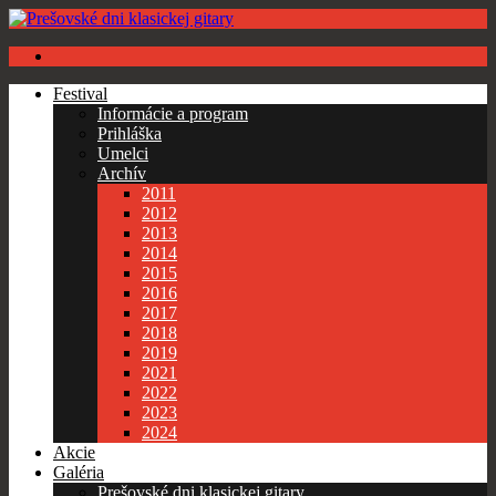
Festival
Informácie a program
Prihláška
Umelci
Archív
2011
2012
2013
2014
2015
2016
2017
2018
2019
2021
2022
2023
2024
Akcie
Galéria
Prešovské dni klasickej gitary