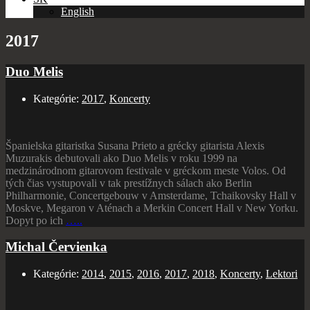
English
2017
Duo Melis
Kategórie:
2017
,
Koncerty
Španielska gitaristka Susana Prieto a grécky gitarista Alexis
Muzurakis debutovali ako Duo Melis v roku 1999 na
medzinárodnom gitarovom festivale v gréckom meste Volos. Od
tých čias vystupovali v tak prestížnych sálach ako Berlin
Philharmonie, Concertgebouw v Amsterdame, Tchaikovsky Hall v
Moskve, Megaron v Aténach a Merkin Concert Hall v New Yorku.
Dopyt po ich
…..
Michal Červienka
Kategórie:
2014
,
2015
,
2016
,
2017
,
2018
,
Koncerty
,
Lektori