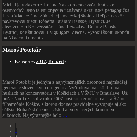
Michal je rodákom z Heľpy. Na akordeóne začal hrať ako
osemročný. Jeho talent objavila uznávaná ukrajinská pedagogička
Lesia Vlachová na Základnej umeleckej škole v Heľpe, neskôr
navštevoval triedu Róberta Tatára v Banskej Bystrici. Je
absolventom Konzervatória Jána Levoslava Bellu v Banskej
Bystrici, kde študoval u Mgr. Igora Vlacha. Vysokú školu ukončil
na Akadémii umení v
…..
Maroš Potokár
Kategórie:
2017
,
Koncerty
Maroš Potokár je jedným z najvýraznejších osobností najmladšej
generácie slovenských dirigentov. Vyštudoval najskôr hru na
husliach na konzervatóriu v Košiciach a VŠMU v Bratislave. Už
počas štúdia získal v roku 2007 post koncertného majstra Štátnej
filharmónie Košice, s ktorou dodnes pravidelne vystupuje aj ako
sólista. Bohaté skúsenosti získal aj vo viacerých komorných
súboroch. Najvýraznejšie bolo
…..
1
2