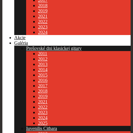
2017
2018
2019
2021
2022
2023
2024
Akcie
Galéria
Prešovské dni klasickej gitary
2011
2012
2013
2014
2015
2016
2017
2018
2019
2021
2022
2023
2024
2025
Iuvenilis Cithara