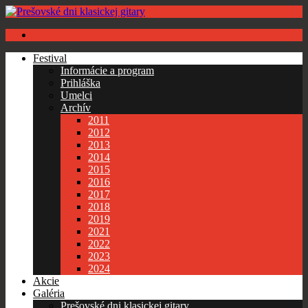
Festival
Informácie a program
Prihláška
Umelci
Archív
2011
2012
2013
2014
2015
2016
2017
2018
2019
2021
2022
2023
2024
Akcie
Galéria
Prešovské dni klasickej gitary