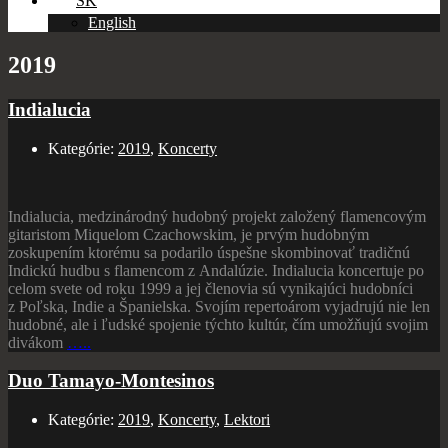
SK
English
2019
Indialucia
Kategórie:
2019
,
Koncerty
Indialucia, medzinárodný hudobný projekt založený flamencovým
gitaristom Miquelom Czachowskim, je prvým hudobným
zoskupením ktorému sa podarilo úspešne skombinovať tradičnú
Indickú hudbu s flamencom z Andalúzie. Indialucia koncertuje po
celom svete od roku 1999 a jej členovia sú vynikajúci hudobníci
z Poľska, Indie a Španielska. Svojím repertoárom vyjadrujú nie len
hudobné, ale i ľudské spojenie týchto kultúr, čím umožňujú svojim
divákom
…..
Duo Tamayo-Montesinos
Kategórie:
2019
,
Koncerty
,
Lektori