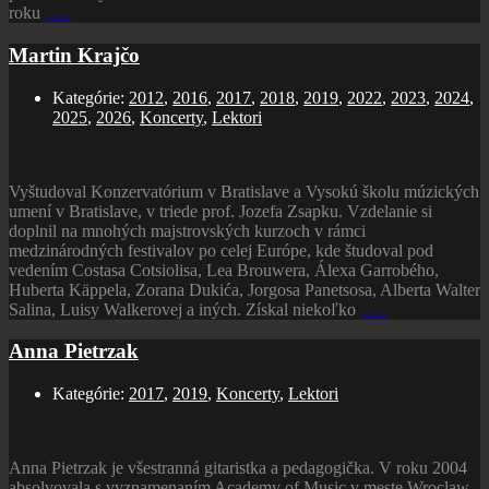
roku
…..
Martin Krajčo
Kategórie:
2012
,
2016
,
2017
,
2018
,
2019
,
2022
,
2023
,
2024
,
2025
,
2026
,
Koncerty
,
Lektori
Vyštudoval Konzervatórium v Bratislave a Vysokú školu múzických
umení v Bratislave, v triede prof. Jozefa Zsapku. Vzdelanie si
doplnil na mnohých majstrovských kurzoch v rámci
medzinárodných festivalov po celej Európe, kde študoval pod
vedením Costasa Cotsiolisa, Lea Brouwera, Álexa Garrobého,
Huberta Käppela, Zorana Dukića, Jorgosa Panetsosa, Alberta Walter
Salina, Luisy Walkerovej a iných. Získal niekoľko
…..
Anna Pietrzak
Kategórie:
2017
,
2019
,
Koncerty
,
Lektori
Anna Pietrzak je všestranná gitaristka a pedagogička. V roku 2004
absolvovala s vyznamenaním Academy of Music v meste Wroclaw,