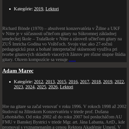
Kategórie:
2019
,
Lektori
Richard Bönde (1970) – absolvent konzervatória v Žiline a UKF
v Nitre je v súčasnosti učiteľom gitary na Súkromnej základnej
umeleckej škole – Tralaškole v Nitre a zároveň učiteľom gitary na
ZUŠ Imricha Godina vo Vrábľoch. Svoju viac ako 27-ročnú
pedagogickú prax a bohaté interpretačné skúsenosti využíva pri
tvorbe gitarových skladieb viacerých žánrov pre rôzne stupne štúdia
gitary. Okrem kompozície sa venuje
…..
Adam Marec
Kategórie:
2012
,
2013
,
2015
,
2016
,
2017
,
2018
,
2019
,
2022
,
2023
,
2024
,
2025
,
2026
,
Lektori
Hre na gitare sa začal venovať v roku 1996. V rokoch 1998 až 2002
študoval na žilinskom Konzervatóriu v triede prof. Dušana
Lehotského. Od roku 2002 až do roku 2007 bol poslucháčom AU
FMU v Banskej Bystrici v triede Mgr. art. Jána Labanta, ArtD., kde
promoval s vyznamenaním a cenou Rektora Akadémie Umení. V