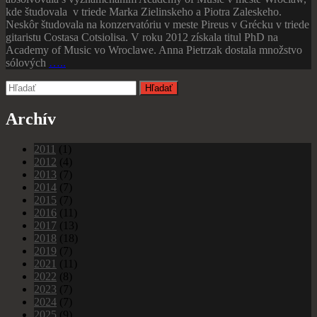
kde študovala v triede Marka Zielinskeho a Piotra Zaleskeho.
Neskôr študovala na konzervatóriu v meste Pireus v Grécku v triede
gitaristu Costasa Cotsiolisa. V roku 2012 získala titul PhD na
Academy of Music vo Wroclawe. Anna Pietrzak dostala množstvo
sólových
…..
Archív
2011
(1)
2012
(4)
2013
(7)
2014
(7)
2015
(7)
2016
(11)
2017
(13)
2018
(18)
2019
(7)
2021
(11)
2022
(8)
2023
(7)
2024
(7)
2025
(9)