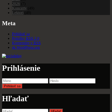
2026
(7)
Koncerty
(49)
Lektori
(49)
Meta
Prihlásiť sa
Položky
RSS
2.0
Komentáre v
RSS
sk.WordPress.org
Prihlásenie
Hľadať