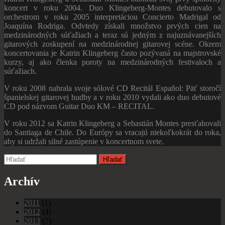
koncert v roku 2004. Duo Klingeberg-Montes debutovalo s
orchestrom v roku 2005 interpretáciou Concierto Madrigal od
Joaquína Rodriga. Odvtedy získali množstvo prvých cien na
medzinárodných súťažiach a teraz sú jedným z najuznávanejších
gitarových zoskupení na medzinárodnej gitarovej scéne. Okrem
koncertovania je Katrin Klingeberg často pozývaná na majstrovské
kurzy, aj ako členka poroty na medzinárodných festivaloch a
súťažiach.
V roku 2008 nahrala svoje sólové CD Recitál Español: Päť storočí
španielskej gitarovej hudby a v roku 2010 vydali ako duo debutové
CD pod názvom Guitar Duo KM – RECITAL.
V roku 2012 sa Katrin Klingeberg a Sebastián Montes presťahovali
do Santiaga de Chile. Do Európy sa vracajú niekoľkokrát do roka,
aby si udržali silné zastúpenie v koncertnom svete.
Archív
2011
(1)
2012
(4)
2013
(7)