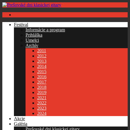
Festival
Informácie a program
Prihláška
Umelci
Archív
2011
2012
2013
2014
2015
2016
2017
2018
2019
2021
2022
2023
2024
Akcie
Galéria
Prešovské dni klasickej gitary