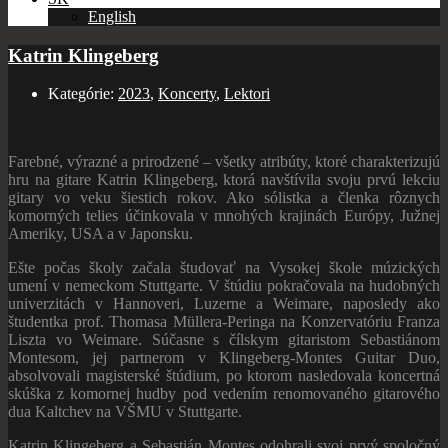
English
Katrin Klingeberg
Kategórie:
2023
,
Koncerty
,
Lektori
Farebné, výrazné a prirodzené – všetky atribúty, ktoré charakterizujú
hru na gitare Katrin Klingeberg, ktorá navštívila svoju prvú lekciu
gitary vo veku šiestich rokov. Ako sólistka a členka rôznych
komorných telies účinkovala v mnohých krajinách Európy, Južnej
Ameriky, USA a v Japonsku.
Ešte počas školy začala študovať na Vysokej škole múzických
umení v nemeckom Stuttgarte. V štúdiu pokračovala na hudobných
univerzitách v Hannoveri, Luzerne a Weimare, naposledy ako
študentka prof. Thomasa Müllera-Peringa na Konzervatóriu Franza
Liszta vo Weimare. Súčasne s čílskym gitaristom Sebastiánom
Montesom, jej partnerom v Klingeberg-Montes Guitar Duo,
absolvovali magisterské štúdium, po ktorom nasledovala koncertná
skúška z komornej hudby pod vedením renomovaného gitarového
dua Kaltchev na VŠMU v Stuttgarte.
Katrin Klingeberg a Sebastián Montes odohrali svoj prvý spoločný