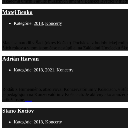
Akadémii umení Fakulte múzických umení v Banskej Bystrici v triede
Matej Benko
Kategórie:
2018
,
Koncerty
Matej sa narodil v Šaci (okres Košice). Pochádza z hudobníckej rodi
5tich rokov a v tom istom čase nastúpil aj na Základnú Umeleckú Šk
Adrián Harvan
Kategórie:
2018
,
2021
,
Koncerty
Rodák z Humenného, absolvoval Konzervatórium v Košiciach, v štúdiá
je pedagógom na Konzervatóriu v Košiciach. Je aktívny ako aranžér-s
príležitostne
…..
Stano Kociov
Kategórie:
2018
,
Koncerty