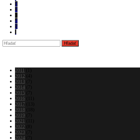
1
2
3
4
5
Archív
2011
(1)
2012
(4)
2013
(7)
2014
(7)
2015
(7)
2016
(11)
2017
(13)
2018
(18)
2019
(7)
2021
(11)
2022
(8)
2023
(7)
2024
(7)