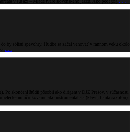
Laureáta v súťaži – Mladé tváre slovenského jazzu. Ako pedagóg
…..
o čo by sólisti spevohry. Hudbe sa začal venovať v rannom veku okolo
 sa
…..
 Po skončení štúdií pôsobil ako dirigent v DJZ Prešov, v súčasnosti
meleckému účinkovaniu ako inštrumentalista (klavír, flauta saxofón)