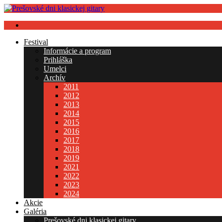
Festival
Informácie a program
Prihláška
Umelci
Archív
2011
2012
2013
2014
2015
2016
2017
2018
2019
2021
2022
2023
2024
Akcie
Galéria
Prešovské dni klasickej gitary