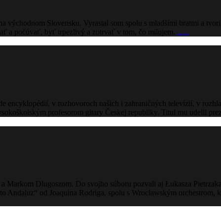
východnom Slovensku. Vyrastal som spolu s mladšími bratmi a tvorili s
ť a počúvať, byť trpezlivý a zotrvať v tom, čo milujem.
…..
encyklopédií, v rozhovoroch našich i zahraničných televízií, v rozhl
okoškolským profesorom gitary Českej republiky. Titul mu udelil pre
a Markom Dlugoszom. Do svojho súboru pozvali aj Łukasza Pietrzaka 
ndaluz“ od Joaquina Rodriga, spolu s Wroclawským orchestrom, ktor