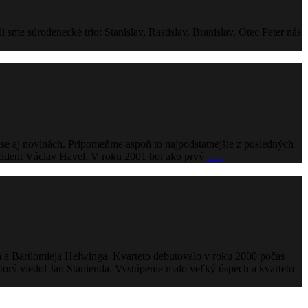
me súrodenecké trio: Stanislav, Rastislav, Branislav. Otec Peter nás
ase aj novinách. Pripomeňme aspoň to najpodstatnejšie z posledných
zident Václav Havel. V roku 2001 bol ako prvý
…..
a Bartlomieja Helwinga. Kvarteto debutovalo v roku 2000 počas
ý viedol Jan Stanienda. Vystúpenie malo veľký úspech a kvarteto