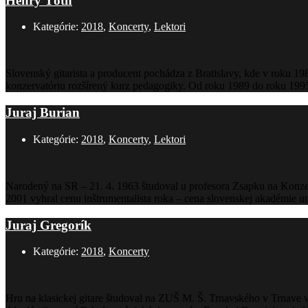
Henry Tóth
Kategórie:
2018
,
Koncerty
,
Lektori
Slovenský gitarista a producent pochádza z Bratislavy, kde v roku 
konzervatóriu rozšírený kurz pedagogiky. Od roku 1989 do roku 199
Juraj Burian
Kategórie:
2018
,
Koncerty
,
Lektori
Narodený na SR – 21. 4. 1963 študoval u profesora Zsapku na Konze
2001 vyhral cenu inštrumentalista roka – cena slovenskej akadémie u
Juraj Gregorík
Kategórie:
2018
,
Koncerty
Hru na klasickej gitare študoval na ZUŠ M. Š. Trnavského v Trnave 