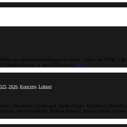
otského, po ukončení na Pedagogickej fakulte v Nitre a na VŠMU v Bra
í v Banskej Bystrici. V roku 2008 ukončil
…..
025
,
2026
,
Koncerty
,
Lektori
ení v Bratislave, v triede prof. Jozefa Zsapku. Vzdelanie si doplnil
Brouwera, Álexa Garrobého, Huberta Käppela, Zorana Dukića, Jorgosa P