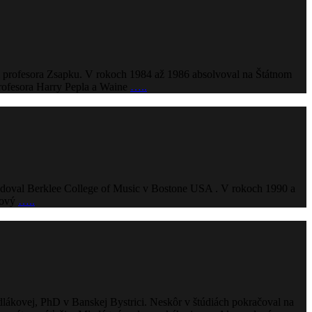
ím profesora Zsapku. V rokoch 1984 až 1986 absolvoval na Štátnom
rofesora Harry Pepla a Waine
…..
tudoval Berklee College of Music v Bostone USA . V rokoch 1990 a
diový
…..
lákovej, PhD v Banskej Bystrici. Neskôr v štúdiách pokračoval na