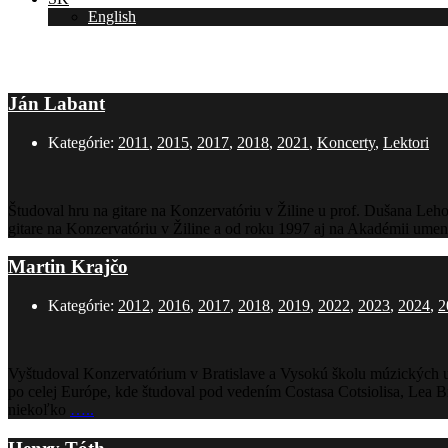
English
Koncerty
Ján Labant
Kategórie:
2011
,
2015
,
2017
,
2018
,
2021
,
Koncerty
,
Lektori
Študoval hru na gitare na Konzervatóriu v Žiline u prof. Dušana Leh
gitare na Konzervatóriu v Žiline a od roku 1997 aj na Akadémii umen
Martin Krajčo
Kategórie:
2012
,
2016
,
2017
,
2018
,
2019
,
2022
,
2023
,
2024
,
2
Vyštudoval Konzervatórium v Bratislave a Vysokú školu múzických um
po celej Európe, kde študoval pod vedením Costasa Cotsiolisa, Lea 
niekoľko
…..