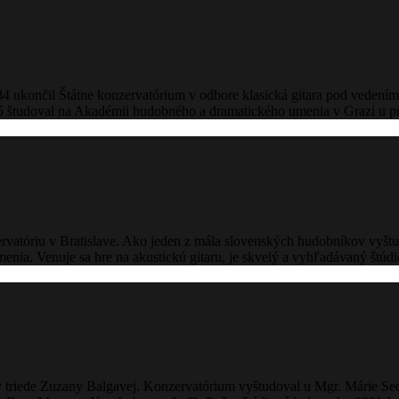
1984 ukončil Štátne konzervatórium v odbore klasická gitara pod veden
5 študoval na Akadémii hudobného a dramatického umenia v Grazi u p
rvatóriu v Bratislave. Ako jeden z mála slovenských hudobníkov vyš
menia. Venuje sa hre na akustickú gitaru, je skvelý a vyhľadávaný štú
v triede Zuzany Balgavej. Konzervatórium vyštudoval u Mgr. Márie Sed