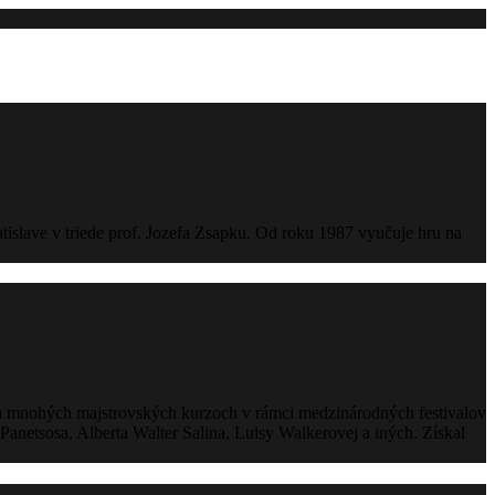
tislave v triede prof. Jozefa Zsapku. Od roku 1987 vyučuje hru na
 na mnohých majstrovských kurzoch v rámci medzinárodných festivalov
anetsosa, Alberta Walter Salina, Luisy Walkerovej a iných. Získal