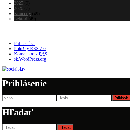
2025
(9)
2026
(7)
Koncerty
(49)
Lektori
(49)
Meta
Prihlásiť sa
Položky
RSS
2.0
Komentáre v
RSS
sk.WordPress.org
Prihlásenie
Hľadať