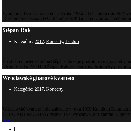
Vybubnoval som sa na tento svet roku 1984 v krásnom meste Prešov na 
už od útleho detstva viedol k hudbe. Vďaka nemu som sa naučil vníma
Štěpán Rak
Kategórie:
2017
,
Koncerty
,
Lektori
Životná a umelecká dráha Štěpána Raka je podrobne zmapovaná v rade 
rokov. V roku 2000 bol Štěpán Rak vymenovaný historicky prvým vys
Wroclawské gitarové kvarteto
Kategórie:
2017
,
Koncerty
Wroclawské kvarteto bolo založené v roku 1999 Kamilom Bartnikom 
EURO ART MEETING festivalu vo Wroclawe, kde zahrali “Concierto A
…..