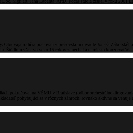
 Doc. Mgr. art. Jána Labanta, ArtD. Počas štúdia získal v roku 2001 
ny. Obidvaja rodičia pracovali v prešovskom divadle Jonáša Záborskéh
olu. Štúdium však vo veku 15 rokov zanechal a namiesto konzervatória
ch pokračoval na VŠMU v Bratislave (odbor orchestrálne dirigovanie).
kladateľ pohybujúci sa v rôznych žánroch, rovnako aktívne sa venuje u